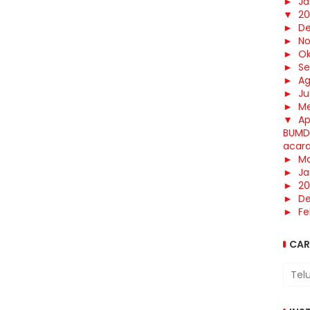
►
Ja
▼
20
►
D
►
N
►
Ok
►
S
►
Ag
►
Ju
►
Me
▼
Ap
BUMD
acar
►
Ma
►
Ja
►
20
►
D
►
Fe
CAR