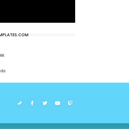
MPLATES.COM
AK
nda