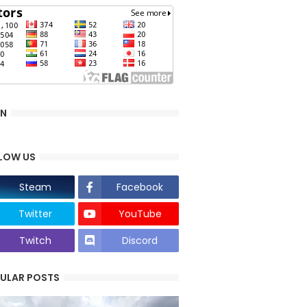
AN
LOW US
Steam
Facebook
Twitter
YouTube
Twitch
Discord
ULAR POSTS