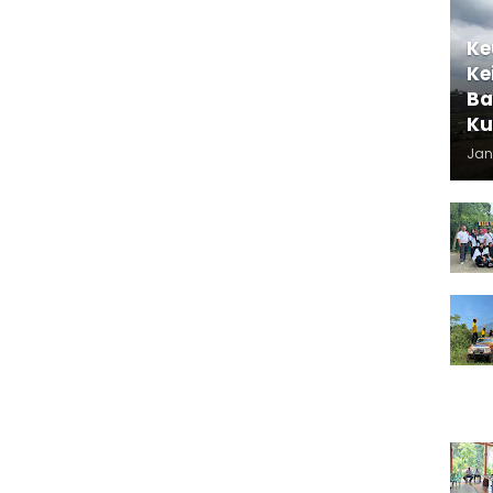
Ke
Ke
Ba
Ku
Jan