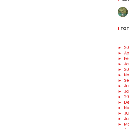
TOT
►
20
►
Ap
►
Fe
►
Ja
►
2
►
N
►
S
►
Jul
►
Ja
►
20
►
D
►
N
►
Jul
►
Ju
►
Ma