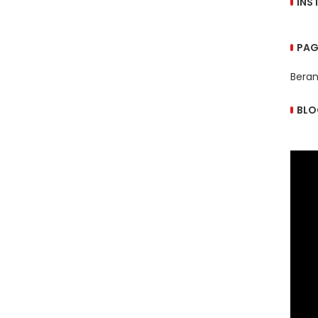
INS
PAG
Bera
BLO