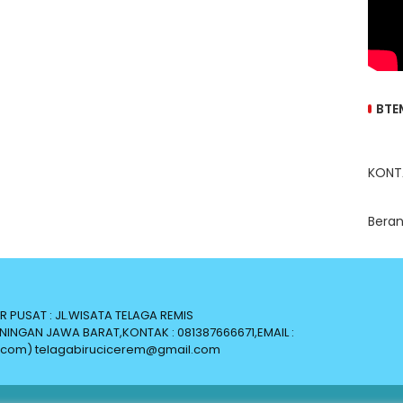
BTE
KONT
Bera
PUSAT : JL.WISATA TELAGA REMIS
INGAN JAWA BARAT,KONTAK : 081387666671,EMAIL :
com) telagabirucicerem@gmail.com