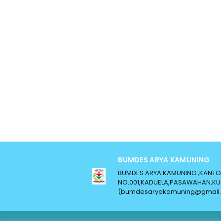
BUMDES ARYA KAMUNING
BUMDES ARYA KAMUNING ,KANTOR 
NO.001,KADUELA,PASAWAHAN,KUN
(bumdesaryakamuning@gmail.