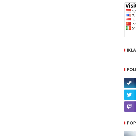
IKL
FOL
POP