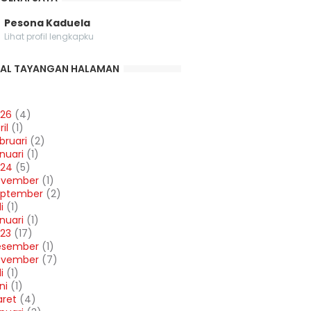
Pesona Kaduela
Lihat profil lengkapku
AL TAYANGAN HALAMAN
26
(4)
ril
(1)
bruari
(2)
nuari
(1)
024
(5)
ovember
(1)
eptember
(2)
i
(1)
nuari
(1)
23
(17)
esember
(1)
ovember
(7)
i
(1)
ni
(1)
ret
(4)