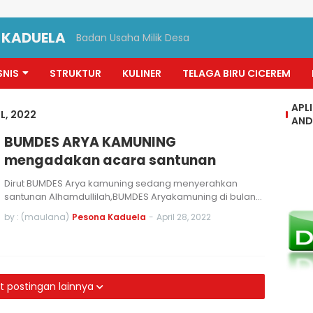
S
 KADUELA
Badan Usaha Milik Desa
SNIS
STRUKTUR
KULINER
TELAGA BIRU CICEREM
APL
L, 2022
AND
BUMDES ARYA KAMUNING
mengadakan acara santunan
Dirut BUMDES Arya kamuning sedang menyerahkan
santunan Alhamdullilah,BUMDES Aryakamuning di bulan…
by : (maulana)
Pesona Kaduela
-
April 28, 2022
t postingan lainnya