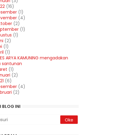
nuari
(3)
22
(16)
esember
(1)
ovember
(4)
tober
(2)
eptember
(1)
ustus
(1)
ni
(2)
i
(1)
ril
(1)
ES ARYA KAMUNING mengadakan
a santunan
ret
(1)
nuari
(2)
21
(6)
esember
(4)
bruari
(2)
I BLOG INI