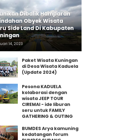
unikan Dibalik Hamparan
indahan Obyek Wisata
ru Side Land Di Kabupaten
ningan
uari 14, 2023
Paket Wisata Kuningan
di Desa Wisata Kaduela
(Update 2024)
Pesona KADUELA
kolaborasi dengan
wisata JEEP TOUR
CIREMAI - ide liburan
seru untuk FAMILY
GATHERING & OUTING
BUMDES Arya kamuning
kedatangan forum