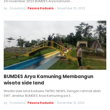
24 november 2022 BUMDES Arya kamunin…
by : (maulana)
Pesona Kaduela
-
November 25, 2022
BUMDES Arya Kamuning Membangun
wisata side land
Wisata side land kaduela TMTBC NEWS, Dengan rahmat allah
SWT ,direktur BUMDES Arya Kamuning pa Ii…
by : (maulana)
Pesona Kaduela
-
November 16, 2022