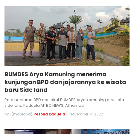
BUMDES Arya Kamuning menerima
kunjungan BPD dan jajarannya ke wisata
baru Side land
Poto bersama BPD dan dirut BUMDES Arya kamuning di wisata
side land Kaduela MTBC NEWS, Allhamdull…
by : (maulana)
Pesona Kaduela
-
November 14, 2022