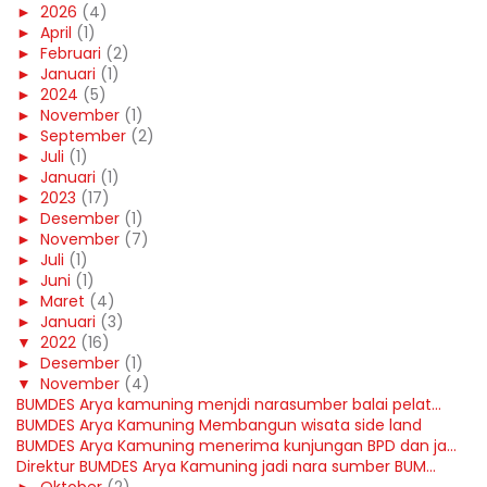
►
2026
(4)
►
April
(1)
►
Februari
(2)
►
Januari
(1)
►
2024
(5)
►
November
(1)
►
September
(2)
►
Juli
(1)
►
Januari
(1)
►
2023
(17)
►
Desember
(1)
►
November
(7)
►
Juli
(1)
►
Juni
(1)
►
Maret
(4)
►
Januari
(3)
▼
2022
(16)
►
Desember
(1)
▼
November
(4)
BUMDES Arya kamuning menjdi narasumber balai pelat...
BUMDES Arya Kamuning Membangun wisata side land
BUMDES Arya Kamuning menerima kunjungan BPD dan ja...
Direktur BUMDES Arya Kamuning jadi nara sumber BUM...