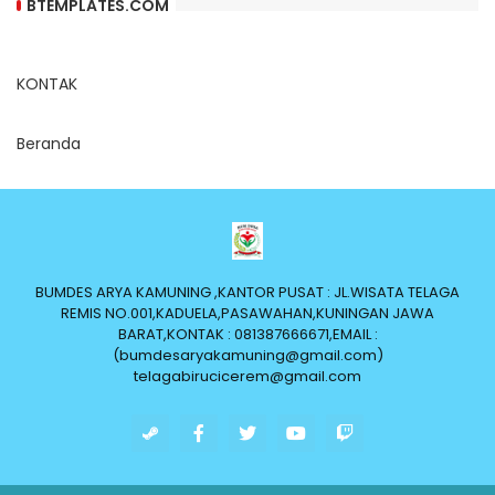
BTEMPLATES.COM
KONTAK
Beranda
BUMDES ARYA KAMUNING ,KANTOR PUSAT : JL.WISATA TELAGA
REMIS NO.001,KADUELA,PASAWAHAN,KUNINGAN JAWA
BARAT,KONTAK : 081387666671,EMAIL :
(bumdesaryakamuning@gmail.com)
telagabirucicerem@gmail.com