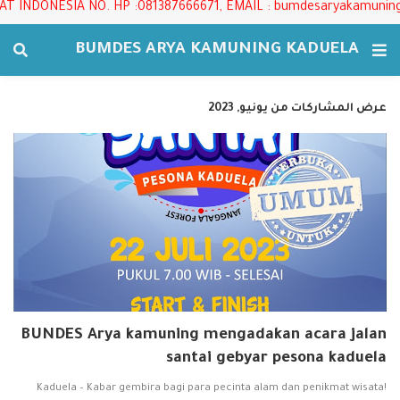
ONESIA NO. HP :081387666671, EMAIL : bumdesaryakamuning@g
BUMDES ARYA KAMUNING KADUELA
عرض المشاركات من يونيو, 2023
BUNDES Arya kamuning mengadakan acara jalan
santai gebyar pesona kaduela
Kaduela – Kabar gembira bagi para pecinta alam dan penikmat wisata!